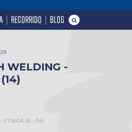
A
RECORRIDO
BLOG
T29
 WELDING -
(14)
FT160A-15 - (14)