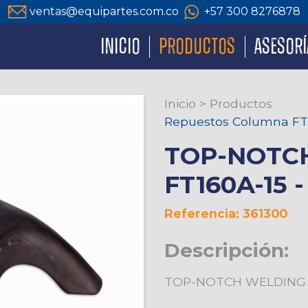
ventas@equipartes.com.co
+57 300 8276878
INICIO
PRODUCTOS
ASESORÍ
Inicio
>
Productos
Repuestos Columna F
TOP-NOTCH
FT160A-15 - 
Referencia: 361300
Descripción:
TOP-NOTCH WELDING - 