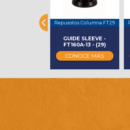
os Columna FT29
Repuestos Columna FT29
PAD - FT160A-
GUIDE SLEEVE -
6 - (25)
FT160A-13 - (29)
NOCE MÁS
CONOCE MÁS