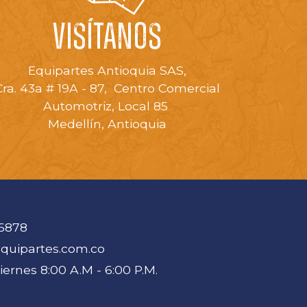
VISÍTANOS
Equipartes Antioquia SAS,
Cra. 43a # 19A - 87, Centro Comercial
Automotriz, Local 85
Medellín, Antioquia
6878
uipartes.com.co
ernes 8:00 A.M - 6:00 P.M.