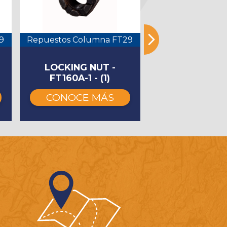
9
Repuestos Columna FT29
Repuestos Colu
FLEXIBLE LO
LOCKING NUT -
RING - GB893.
FT160A-1 - (1)
(28)
CONOCE MÁS
CONOCE 