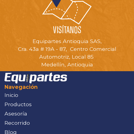
VISÍTANOS
Equipartes Antioquia SAS,
Cra. 43a # 19A - 87, Centro Comercial
Automotriz, Local 85
Medellín, Antioquia
Navegación
Inicio
Productos
Asesoría
Recorrido
Blog