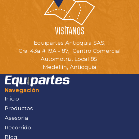
VISÍTANOS
Equipartes Antioquia SAS,
Cra. 43a # 19A - 87, Centro Comercial
Automotriz, Local 85
Medellín, Antioquia
Navegación
Inicio
Productos
Asesoría
Recorrido
Blog